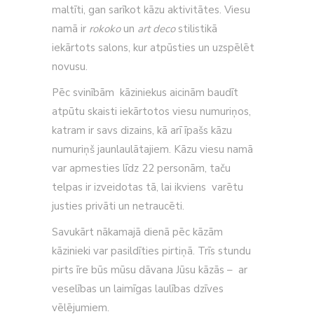
maltīti, gan sarīkot kāzu aktivitātes. Viesu
namā ir
rokoko
un
art deco
stilistikā
iekārtots salons, kur atpūsties un
uzspēlēt
novusu.
Pēc svinībām kāziniekus aicinām baudīt
atpūtu skaisti iekārtotos viesu numuriņos,
katram ir savs dizains, kā arī īpašs kāzu
numuriņš jaunlaulātajiem. Kāzu viesu namā
var apmesties līdz 22 personām,
taču
telpas ir izveidotas tā, lai ikviens varētu
justies privāti un netraucēti.
Savukārt nākamajā dienā pēc kāzām
kāzinieki var pasildīties pirtiņā. Trīs stundu
pirts īre būs mūsu dāvana Jūsu kāzās – ar
veselības un laimīgas laulības dzīves
vēlējumiem.