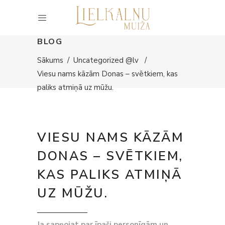
BLOG
Sākums
/
Uncategorized @lv
/
Viesu nams kāzām Donas – svētkiem, kas
paliks atmiņā uz mūžu.
VIESU NAMS KĀZĀM
DONAS – SVĒTKIEM,
KAS PALIKS ATMIŅĀ
UZ MŪŽU.
Ja sapņojat par īpaši personīgām un