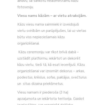
ainavu, lai sarīkotu neaizmirstamu kāzu
fotosesiju.
Viesu nams kāzām – ar vietu atrakcijām.
Kāzu viesu nama saimnieki ir izveidojuši
vietu svinībām un parūpējušies, lai uz vietas
būtu viss nepieciešamais kāzu
organizēšanai.
Kāzu ceremoniju var rīkot brīvā dabā –
uzstādīt platformu, iekārtot un dekorēt
kāzu vietu,
tieši tā, kā esat iecerējuši. Kāzu
organizēšanai var iznomāt dekorus – arkas,
podestus, krēslus, sofas, paklājus, svečturus
un citus dizaina priekšmetus.
Viesu namam ir piederoša (3 ha)
apzaļumota un iekārtota teritorija. Gaidot