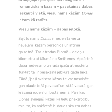
romantiskām kāzām – pasakainas dabas
ieskautā vietā, viesu nams kāzām
Donas
ir tam kā radīts.
Viesu nams kāzām – dabas ielokā.
Sajūtu nams
Donas
ir
iecienīta vieta
nelielām kāzām personīgā un intīmā
gaisotnē. Tas atrodas Blomē – deviņu
kilometru attālumā no Smiltenes. Apkārtnē
daba iedvesmo un rada īpašu atmosfēru,
turklāt tā ir pasakaina jebkurā gada laikā.
Tādēļ īpaši skaistas kāzas te var nosvinēt
gan plaukstošā pavasarī un siltā vasarā, gan
krāsainā rudenī un baltā ziemā. Pāri, kas
Donās svinējuši kāzas, kā lielu priekšrocību
min, to, ka apkārtnē ir daudz skaistu dabas