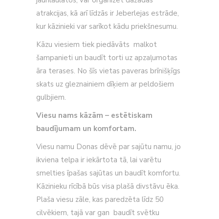
jaunlaulātos, var organizēt dažādas
atrakcijas, kā arī līdzās
ir Jeberlejas estrāde,
kur kāzinieki var sarīkot kādu priekšnesumu.
Kāzu viesiem tiek piedāvāts
malkot
šampanieti un baudīt torti uz apzaļumotas
āra terases. No šīs vietas paveras brīnišķīgs
skats uz gleznainiem dīķiem ar peldošiem
gulbjiem.
Viesu nams kāzām – estētiskam
baudījumam un komfortam.
Viesu namu Donas dēvē par sajūtu namu, jo
ikviena telpa ir iekārtota tā, lai varētu
smelties īpašas sajūtas un baudīt komfortu.
Kāzinieku rīcībā būs visa plašā
divstāvu ēka.
Plaša vie
su zāle, kas paredzēta līdz 50
cilvēkiem, tajā var gan baudīt svētku