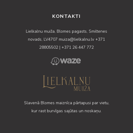
KONTAKTI
Lielkalnu muiža, Blomes pagasts, Smiltenes
novads, LV4707
muiza@lielkalnu.lv
+371
28805502
|
+371 26 447 772
Slavenā Blomes maiznīca pārtapusi par vietu,
kur rast burvīgas sajūtas un noskaņu.