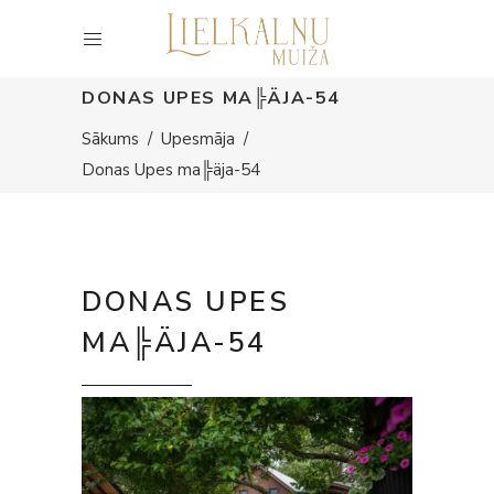
DONAS UPES MA╠ÄJA-54
Sākums
/
Upesmāja
/
Donas Upes ma╠äja-54
DONAS UPES
MA╠ÄJA-54