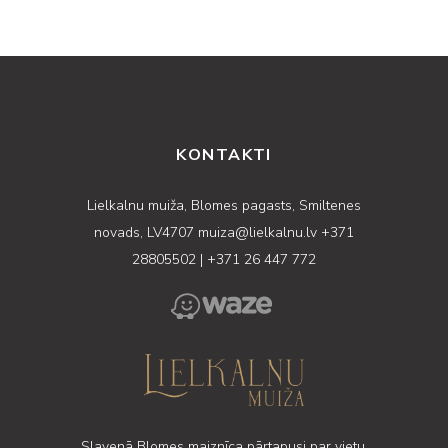
KONTAKTI
Lielkalnu muiža, Blomes pagasts, Smiltenes
novads, LV4707
muiza@lielkalnu.lv
+371
28805502
|
+371 26 447 772
Slavenā Blomes maiznīca pārtapusi par vietu,