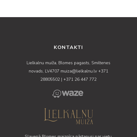
KONTAKTI
Lielkalnu muiža, Blomes pagasts, Smiltenes
novads, LV4707
muiza@lielkalnu.lv
+371
28805502
|
+371 26 447 772
Slavenā Blomes maiznīca pārtapusi par vietu,