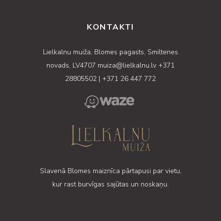
KONTAKTI
Lielkalnu muiža, Blomes pagasts, Smiltenes
novads, LV4707
muiza@lielkalnu.lv
+371
28805502
|
+371 26 447 772
Slavenā Blomes maiznīca pārtapusi par vietu,
kur rast burvīgas sajūtas un noskaņu.