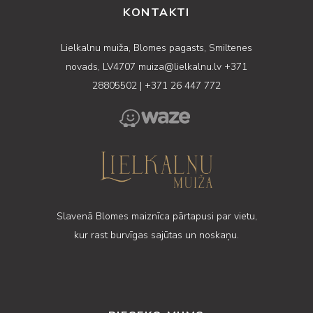
KONTAKTI
Lielkalnu muiža, Blomes pagasts, Smiltenes
novads, LV4707
muiza@lielkalnu.lv
+371
28805502
|
+371 26 447 772
Slavenā Blomes maiznīca pārtapusi par vietu,
kur rast burvīgas sajūtas un noskaņu.