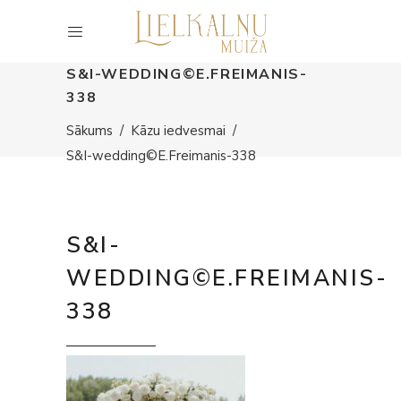
S&I-WEDDING©E.FREIMANIS-
338
Sākums
/
Kāzu iedvesmai
/
S&I-wedding©E.Freimanis-338
S&I-
WEDDING©E.FREIMANIS-
338