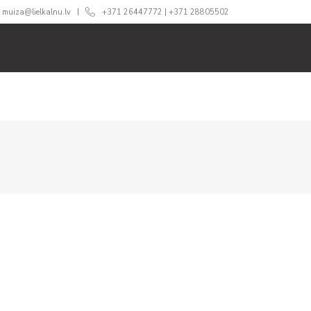
muiza@lielkalnu.lv
+371 26447772
|
+371 28805502
ĀM
ĒDINĀŠANA
CENAS
360 TŪRE
BLOGS
GA