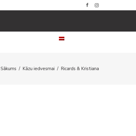
LERIJAS
KONTAKTI
LATVIEŠU
Sākums
/
Kāzu iedvesmai
/
Ricards & Kristiana