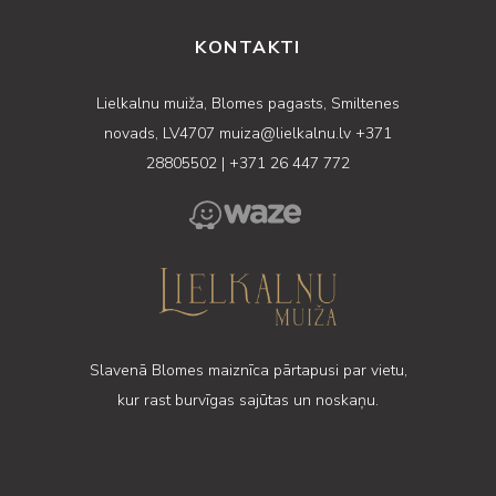
KONTAKTI
Lielkalnu muiža, Blomes pagasts, Smiltenes
novads, LV4707
muiza@lielkalnu.lv
+371
28805502
|
+371 26 447 772
Slavenā Blomes maiznīca pārtapusi par vietu,
kur rast burvīgas sajūtas un noskaņu.