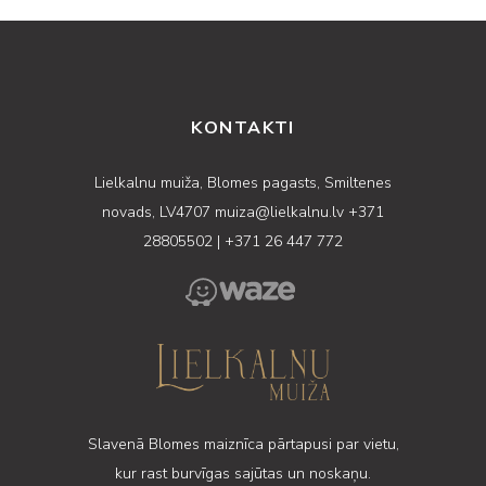
KONTAKTI
Lielkalnu muiža, Blomes pagasts, Smiltenes
novads, LV4707
muiza@lielkalnu.lv
+371
28805502
|
+371 26 447 772
Slavenā Blomes maiznīca pārtapusi par vietu,
kur rast burvīgas sajūtas un noskaņu.