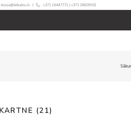
muiza@lielkalnu.lv
+371 26447772
|
+371 28805502
ĀM
ĒDINĀŠANA
CENAS
360 TŪRE
BLOGS
GA
Sāku
KARTNE (21)