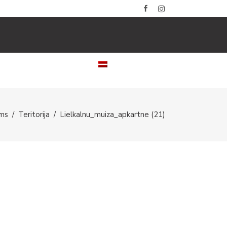
LERIJAS
KONTAKTI
LATVIEŠU
ms
/
Teritorija
/
Lielkalnu_muiza_apkartne (21)