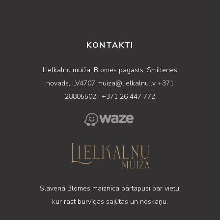
KONTAKTI
Lielkalnu muiža, Blomes pagasts, Smiltenes
novads, LV4707
muiza@lielkalnu.lv
+371
28805502
|
+371 26 447 772
Slavenā Blomes maiznīca pārtapusi par vietu,
kur rast burvīgas sajūtas un noskaņu.