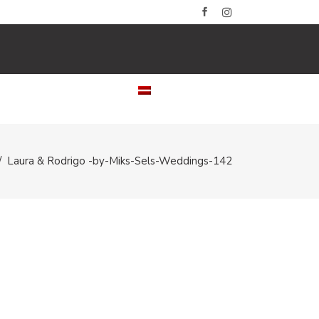
LERIJAS
KONTAKTI
LATVIEŠU
/
Laura & Rodrigo -by-Miks-Sels-Weddings-142