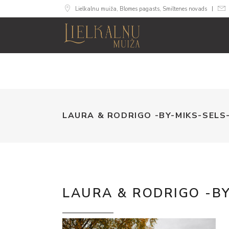
Lielkalnu muiža, Blomes pagasts, Smiltenes novads
MUIŽA
NUMURI
SVINĪB
LAURA & RODRIGO -BY-MIKS-SEL
LAURA & RODRIGO -B