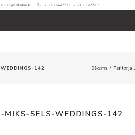
muiza@lielkalnu.lv
+371 26447772
|
+371 28805502
ĀM
ĒDINĀŠANA
CENAS
360 TŪRE
BLOGS
GA
S-WEDDINGS-142
Sākums
/
Teritorija
Y-MIKS-SELS-WEDDINGS-142