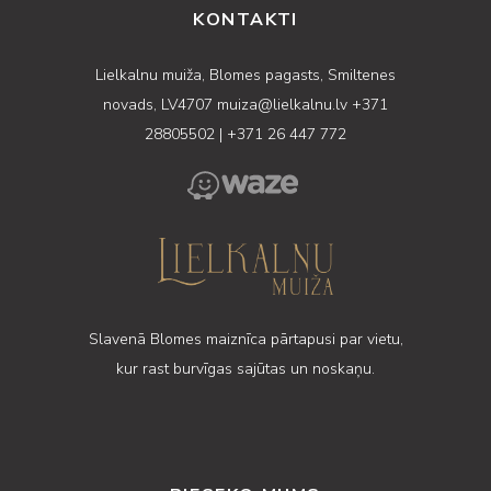
KONTAKTI
Lielkalnu muiža, Blomes pagasts, Smiltenes
novads, LV4707
muiza@lielkalnu.lv
+371
28805502
|
+371 26 447 772
Slavenā Blomes maiznīca pārtapusi par vietu,
kur rast burvīgas sajūtas un noskaņu.