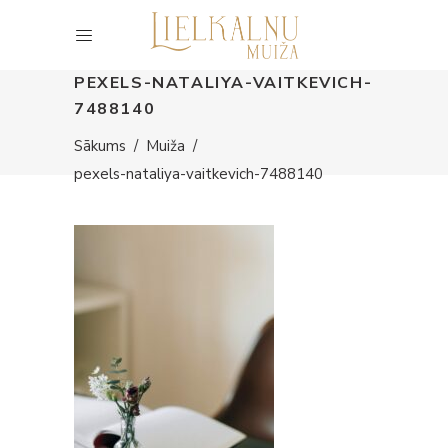
PEXELS-NATALIYA-VAITKEVICH-
7488140
Sākums
/
Muiža
/
pexels-nataliya-vaitkevich-7488140