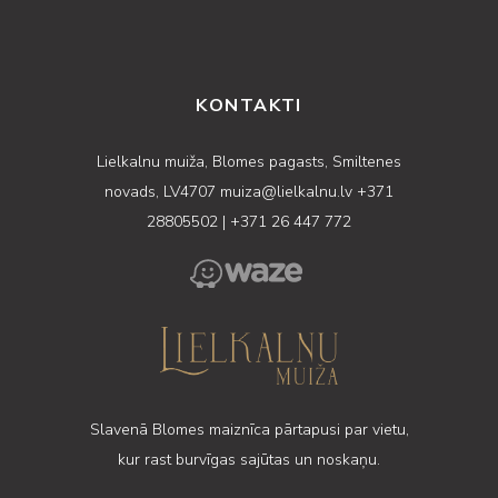
KONTAKTI
Lielkalnu muiža, Blomes pagasts, Smiltenes
novads, LV4707
muiza@lielkalnu.lv
+371
28805502
|
+371 26 447 772
Slavenā Blomes maiznīca pārtapusi par vietu,
kur rast burvīgas sajūtas un noskaņu.