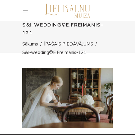
S&I-WEDDING©E.FREIMANIS-
121
Sākums
/
ĪPAŠAIS PIEDĀVĀJUMS
/
S&I-wedding©E.Freimanis-121