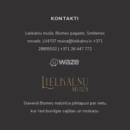
KONTAKTI
Lielkalnu muiža, Blomes pagasts, Smiltenes
novads, LV4707
muiza@lielkalnu.lv
+371
28805502
|
+371 26 447 772
Slavenā Blomes maiznīca pārtapusi par vietu,
kur rast burvīgas sajūtas un noskaņu.