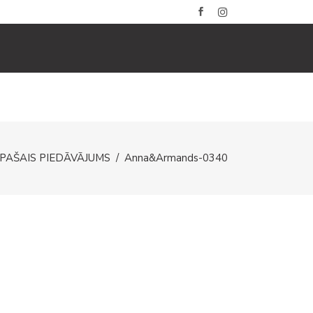
BLOGS
GALERIJAS
KONTAKTI
ĪPAŠAIS PIEDĀVĀJUMS
/
Anna&Armands-0340