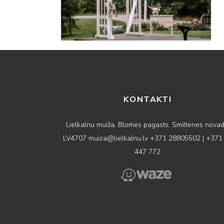
KONTAKTI
Lielkalnu muiža, Blomes pagasts, Smiltenes novad
LV4707
muiza@lielkalnu.lv
+371 28805502
|
+371
447 772