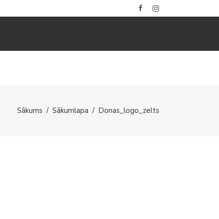
BLOGS
GALERIJAS
KONTAKTI
Sākums
/
Sākumlapa
/
Donas_logo_zelts