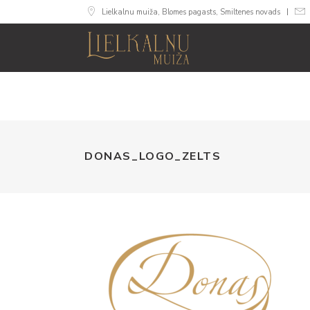
Lielkalnu muiža, Blomes pagasts, Smiltenes novads
MUIŽA
NUMU
DONAS_LOGO_ZELTS