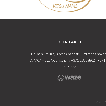
KONTAKTI
Lielkalnu muiža, Blomes pagasts, Smiltenes novad
LV4707
muiza@lielkalnu.lv
+371 28805502
|
+371
447 772
© ALL 