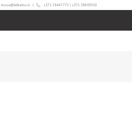
muiza@lielkalnu.lv
+371 26447772
|
+371 28805502
RI
SVINĪBĀM
ĒDINĀŠANA
CENAS
360 TŪRE