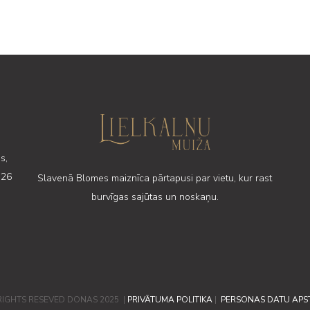
s,
 26
Slavenā Blomes maiznīca pārtapusi par vietu, kur rast
burvīgas sajūtas un noskaņu.
RIGHTS RESEVED DONAS 2025 |
PRIVĀTUMA POLITIKA
|
PERSONAS DATU APS