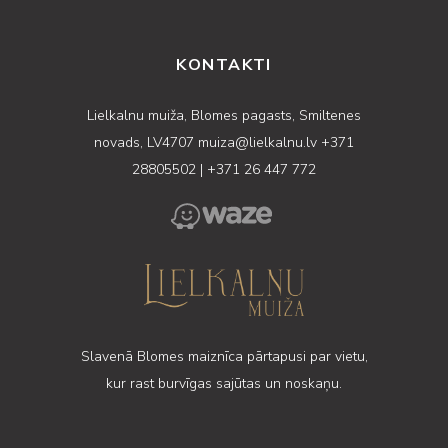
KONTAKTI
Lielkalnu muiža, Blomes pagasts, Smiltenes
novads, LV4707
muiza@lielkalnu.lv
+371
28805502
|
+371 26 447 772
Slavenā Blomes maiznīca pārtapusi par vietu,
kur rast burvīgas sajūtas un noskaņu.