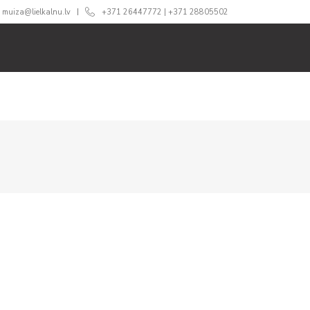
muiza@lielkalnu.lv
+371 26447772
|
+371 28805502
RI
SVINĪBĀM
ĒDINĀŠANA
CENAS
360 TŪRE