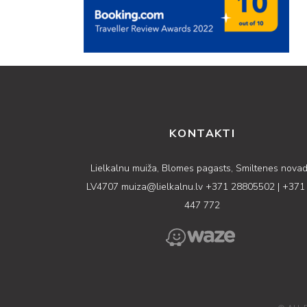
KONTAKTI
Lielkalnu muiža, Blomes pagasts, Smiltenes novad
LV4707
muiza@lielkalnu.lv
+371 28805502
|
+371
447 772