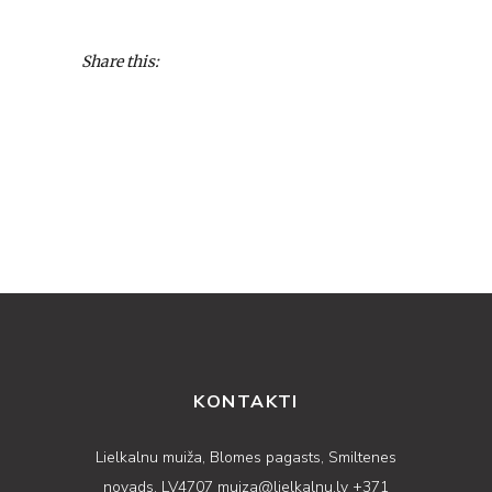
Share this:
KONTAKTI
Lielkalnu muiža, Blomes pagasts, Smiltenes
novads, LV4707
muiza@lielkalnu.lv
+371