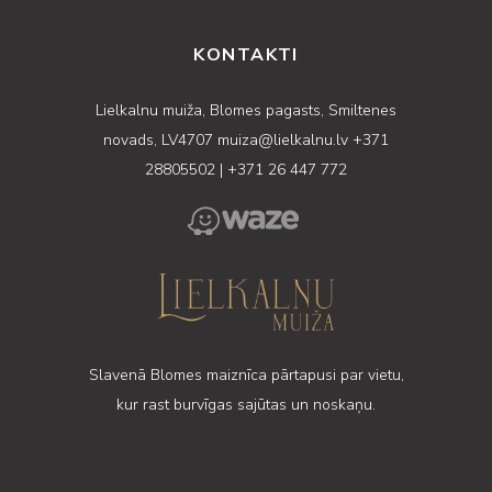
KONTAKTI
Lielkalnu muiža, Blomes pagasts, Smiltenes
novads, LV4707
muiza@lielkalnu.lv
+371
28805502
|
+371 26 447 772
Slavenā Blomes maiznīca pārtapusi par vietu,
kur rast burvīgas sajūtas un noskaņu.