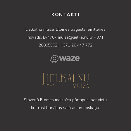
KONTAKTI
Lielkalnu muiža, Blomes pagasts, Smiltenes
novads, LV4707
muiza@lielkalnu.lv
+371
28805502
|
+371 26 447 772
Slavenā Blomes maiznīca pārtapusi par vietu,
kur rast burvīgas sajūtas un noskaņu.