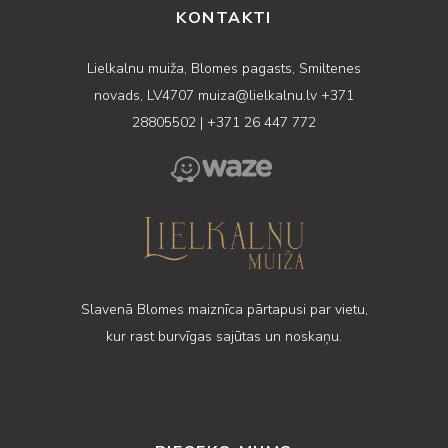
KONTAKTI
Lielkalnu muiža, Blomes pagasts, Smiltenes
novads, LV4707
muiza@lielkalnu.lv
+371
28805502
|
+371 26 447 772
Slavenā Blomes maiznīca pārtapusi par vietu,
kur rast burvīgas sajūtas un noskaņu.