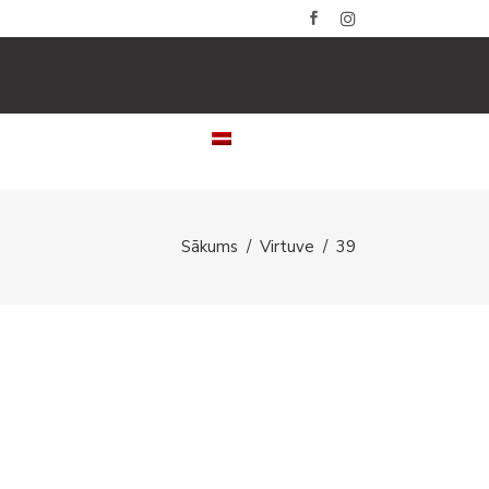
LERIJAS
KONTAKTI
LATVIEŠU
Sākums
/
Virtuve
/
39