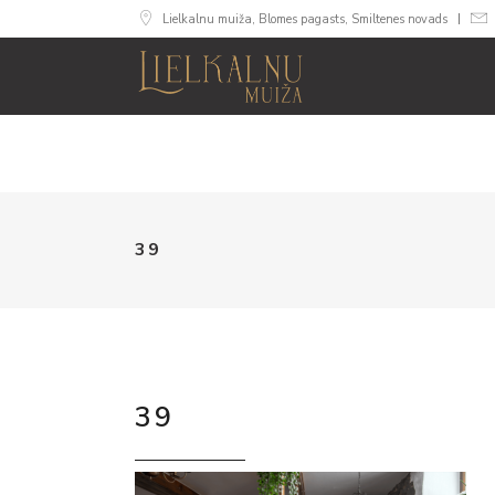
Lielkalnu muiža, Blomes pagasts, Smiltenes novads
MUIŽA
NUMURI
SVINĪB
39
39