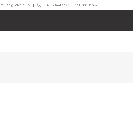
muiza@lielkalnu.lv
+371 26447772
|
+371 28805502
ĀM
ĒDINĀŠANA
CENAS
360 TŪRE
BLOGS
GA