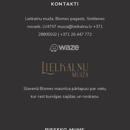
KONTAKTI
Lielkalnu muiža, Blomes pagasts, Smiltenes
novads, LV4707
muiza@lielkalnu.lv
+371
28805502
|
+371 26 447 772
Slavenā Blomes maiznīca pārtapusi par vietu,
kur rast burvīgas sajūtas un noskaņu.
PIESEKO MUMS