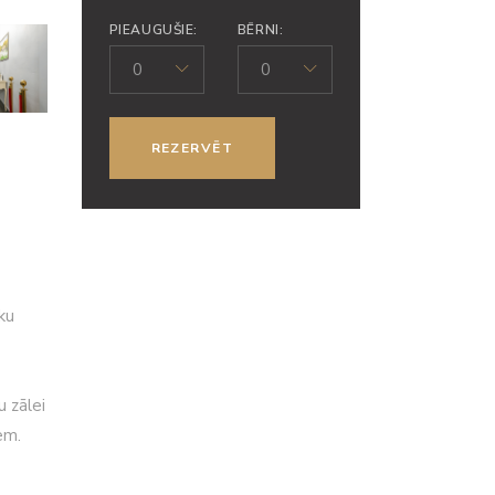
PIEAUGUŠIE:
BĒRNI:
0
0
ku
u zālei
em.