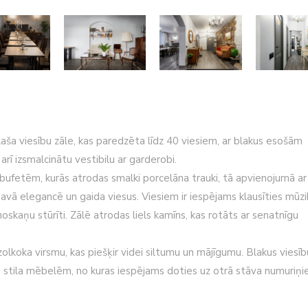
aša viesību zāle, kas paredzēta līdz 40 viesiem, ar blakus esošām
ī izsmalcinātu vestibilu ar garderobi.
 bufetēm, kurās atrodas smalki porcelāna trauki, tā apvienojumā ar
savā elegancē un gaida viesus. Viesiem ir iespējams klausīties mūzi
oskaņu stūrīti. Zālē atrodas liels kamīns, kas rotāts ar senatnīgu
zolkoka virsmu, kas piešķir videi siltumu un mājīgumu. Blakus viesīb
 stila mēbelēm, no kuras iespējams doties uz otrā stāva numuriņi