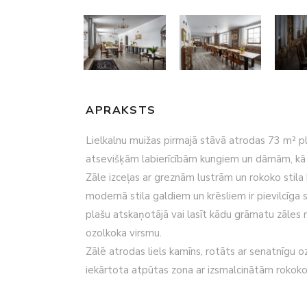
APRAKSTS
Lielkalnu muižas pirmajā stāvā atrodas 73 m² pl
atsevišķām labierīcībām kungiem un dāmām, kā ar
Zāle izceļas ar greznām lustrām un rokoko stila
modernā stila galdiem un krēsliem ir pievilcīga 
plašu atskaņotājā vai lasīt kādu grāmatu zāles n
ozolkoka virsmu.
Zālē atrodas liels kamīns, rotāts ar senatnīgu o
iekārtota atpūtas zona ar izsmalcinātām rokoko