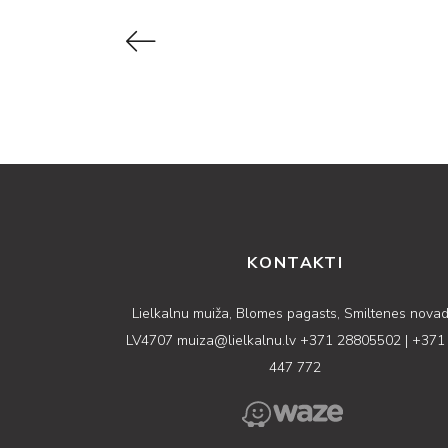
KONTAKTI
Lielkalnu muiža, Blomes pagasts, Smiltenes novad
LV4707
muiza@lielkalnu.lv
+371 28805502
|
+371
447 772