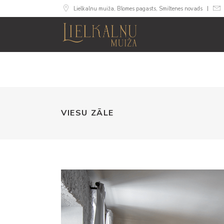
Lielkalnu muiža, Blomes pagasts, Smiltenes novads
MUIŽA
NUMURI
SVINĪB
VIESU ZĀLE