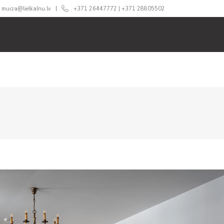
muiza@lielkalnu.lv
+371 26447772
|
+371 28805502
ĀM
ĒDINĀŠANA
CENAS
360 TŪRE
BLOGS
GA