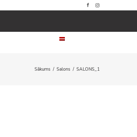
LERIJAS
KONTAKTI
LATVIEŠU
Sākums
/
Salons
/
SALONS_1