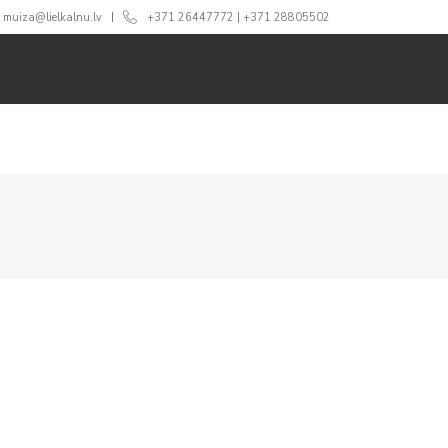
muiza@lielkalnu.lv
+371 26447772
|
+371 28805502
ĀM
ĒDINĀŠANA
CENAS
360 TŪRE
BLOGS
GA