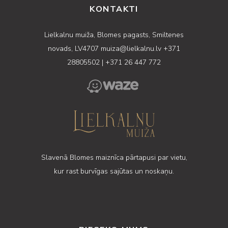
KONTAKTI
Lielkalnu muiža, Blomes pagasts, Smiltenes
novads, LV4707
muiza@lielkalnu.lv
+371
28805502
|
+371 26 447 772
Slavenā Blomes maiznīca pārtapusi par vietu,
kur rast burvīgas sajūtas un noskaņu.