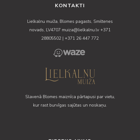
KONTAKTI
Lielkalnu muiža, Blomes pagasts, Smiltenes
novads, LV4707
muiza@lielkalnu.lv
+371
28805502
|
+371 26 447 772
Slavenā Blomes maiznīca pārtapusi par vietu,
kur rast burvīgas sajūtas un noskaņu.