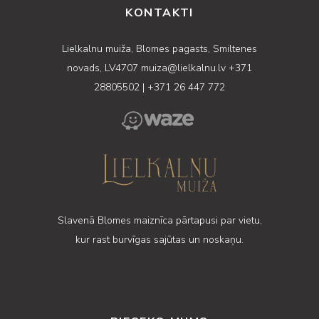
KONTAKTI
Lielkalnu muiža, Blomes pagasts, Smiltenes
novads, LV4707
muiza@lielkalnu.lv
+371
28805502
|
+371 26 447 772
Slavenā Blomes maiznīca pārtapusi par vietu,
kur rast burvīgas sajūtas un noskaņu.