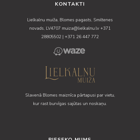
KONTAKTI
Lielkalnu muiža, Blomes pagasts, Smiltenes
novads, LV4707
muiza@lielkalnu.lv
+371
28805502
|
+371 26 447 772
Slavenā Blomes maiznīca pārtapusi par vietu,
kur rast burvīgas sajūtas un noskaņu.
PIESEKO MUMS