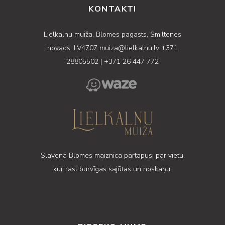
KONTAKTI
Lielkalnu muiža, Blomes pagasts, Smiltenes
novads, LV4707
muiza@lielkalnu.lv
+371
28805502
|
+371 26 447 772
Slavenā Blomes maiznīca pārtapusi par vietu,
kur rast burvīgas sajūtas un noskaņu.