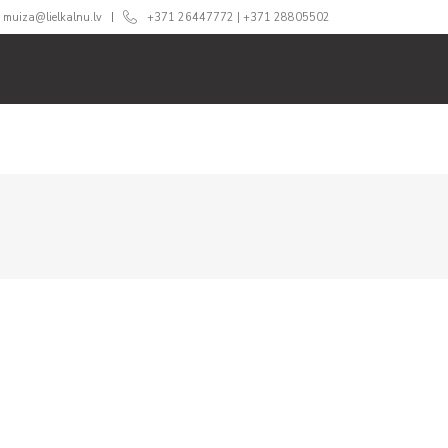
muiza@lielkalnu.lv
+371 26447772
|
+371 28805502
ĀM
ĒDINĀŠANA
CENAS
360 TŪRE
BLOGS
GA