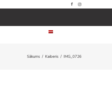
LERIJAS
KONTAKTI
LATVIEŠU
Sākums
/
Kaiberis
/
IMG_0726