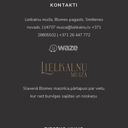
KONTAKTI
Lielkalnu muiža, Blomes pagasts, Smiltenes
novads, LV4707
muiza@lielkalnu.lv
+371
28805502
|
+371 26 447 772
Slavenā Blomes maiznīca pārtapusi par vietu,
kur rast burvīgas sajūtas un noskaņu.