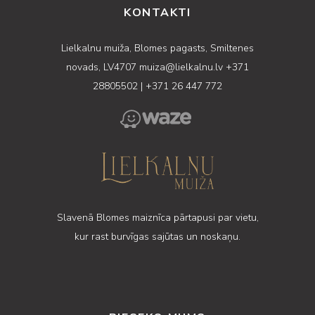
KONTAKTI
Lielkalnu muiža, Blomes pagasts, Smiltenes
novads, LV4707
muiza@lielkalnu.lv
+371
28805502
|
+371 26 447 772
Slavenā Blomes maiznīca pārtapusi par vietu,
kur rast burvīgas sajūtas un noskaņu.