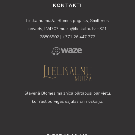
KONTAKTI
Lielkalnu muiža, Blomes pagasts, Smiltenes
novads, LV4707
muiza@lielkalnu.lv
+371
28805502
|
+371 26 447 772
Slavenā Blomes maiznīca pārtapusi par vietu,
kur rast burvīgas sajūtas un noskaņu.