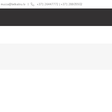
muiza@lielkalnu.lv
+371 26447772
|
+371 28805502
RI
SVINĪBĀM
ĒDINĀŠANA
CENAS
360 TŪRE