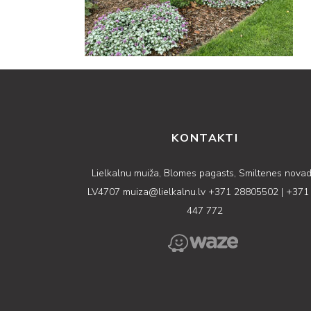
KONTAKTI
Lielkalnu muiža, Blomes pagasts, Smiltenes novad
LV4707
muiza@lielkalnu.lv
+371 28805502
|
+371
447 772