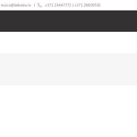
muiza@lielkalnu.lv
+371 26447772
|
+371 28805502
RI
SVINĪBĀM
ĒDINĀŠANA
CENAS
360 TŪRE