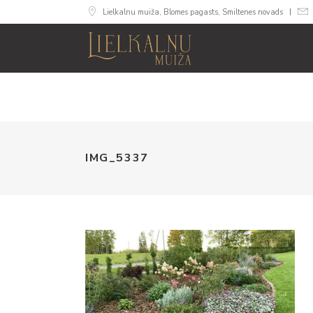
Lielkalnu muiža, Blomes pagasts, Smiltenes novads
MUIŽA
NUMU
IMG_5337