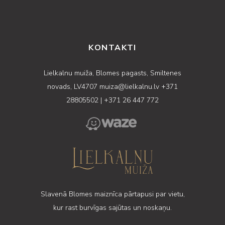
KONTAKTI
Lielkalnu muiža, Blomes pagasts, Smiltenes
novads, LV4707
muiza@lielkalnu.lv
+371
28805502
|
+371 26 447 772
Slavenā Blomes maiznīca pārtapusi par vietu,
kur rast burvīgas sajūtas un noskaņu.