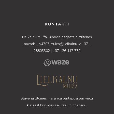
KONTAKTI
Lielkalnu muiža, Blomes pagasts, Smiltenes
novads, LV4707
muiza@lielkalnu.lv
+371
28805502
|
+371 26 447 772
Slavenā Blomes maiznīca pārtapusi par vietu,
kur rast burvīgas sajūtas un noskaņu.