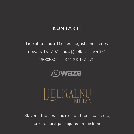
KONTAKTI
Lielkalnu muiža, Blomes pagasts, Smiltenes
novads, LV4707
muiza@lielkalnu.lv
+371
28805502
|
+371 26 447 772
Slavenā Blomes maiznīca pārtapusi par vietu,
kur rast burvīgas sajūtas un noskaņu.